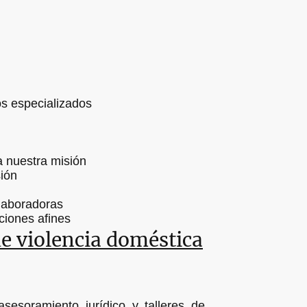
 especializados
a nuestra misión
sión
laboradoras
ciones afines
e violencia doméstica
esoramiento jurídico y talleres de