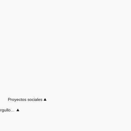
Proyectos sociales
Camisetas y Músicas Orgullos de nuestro DJ