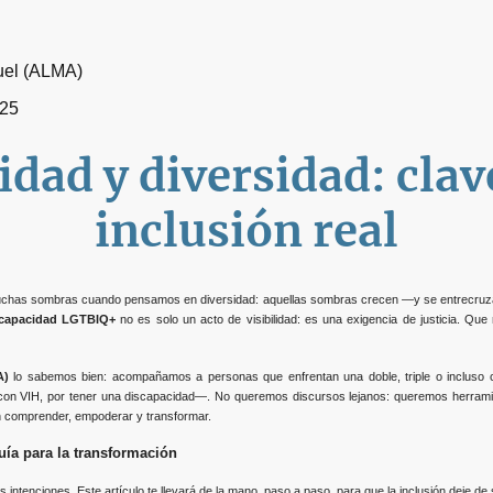
uel (ALMA)
025
dad y diversidad: clav
inclusión real
uchas sombras cuando pensamos en diversidad: aquellas sombras crecen —y se entrecruza
scapacidad LGTBIQ+
no es solo un acto de visibilidad: es una exigencia de justicia. Que 
A)
lo sabemos bien: acompañamos a personas que enfrentan una doble, triple o incluso c
ir con VIH, por tener una discapacidad—. No queremos discursos lejanos: queremos herrami
en comprender, empoderar y transformar.
uía para la transformación
s intenciones. Este artículo te llevará de la mano, paso a paso, para que la inclusión deje d