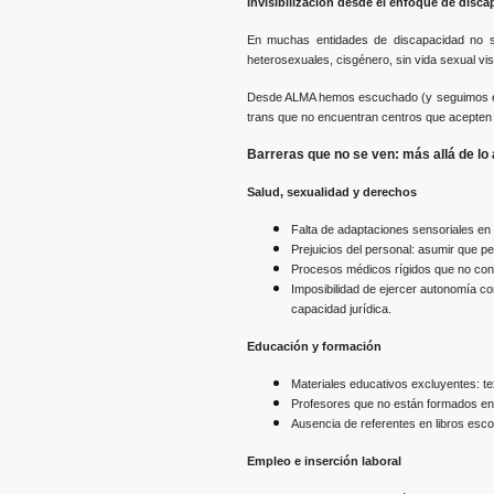
Invisibilización desde el enfoque de disc
En muchas entidades de discapacidad no se
heterosexuales, cisgénero, sin vida sexual vi
Desde ALMA hemos escuchado (y seguimos escu
trans que no encuentran centros que acepten 
Barreras que no se ven: más allá de lo 
Salud, sexualidad y derechos
Falta de adaptaciones sensoriales en c
Prejuicios del personal: asumir que pe
Procesos médicos rígidos que no con
Imposibilidad de ejercer autonomía co
capacidad jurídica.
Educación y formación
Materiales educativos excluyentes: tex
Profesores que no están formados en
Ausencia de referentes en libros esco
Empleo e inserción laboral