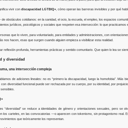
ifica vivir con
discapacidad LGTBIQ+
, cómo operan las barreras invisibles y por qué hab
 obstáculos cotidianos: en la sanidad, el ocio, la escuela, el empleo, los espacios comunit
os jurídicos, psicológicos y sociales que respeten esa intersección: lo que practicamos e
sonas que lo viven, para voluntariado, para entidades y administraciones, con orientacione
nos hacen, esas que surgen cuando alguien empieza a visibilizar esta realidad.
r reflexión profunda, herramientas prácticas y sentido comunitario. Que quien lo lea se si
ad y diversidad
suma, una intersección compleja
blamos de adiciones lineales: no es “primero la discapacidad, luego la homofobia”. Más bi
s con diversidad funcional puede ser rechazada por su cuerpo, por su identidad, por prejuici
 sensibles.
Q+
 “diversidad” se reduce a identidades de género y orientaciones sexuales, pero se olv
n los carteles, en las convocatorias —o aparecen con tokenismo, sin protagonismo real. E
movimientos que teóricamente los representan.