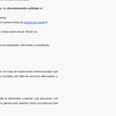
lar de
discriminación múltiple
es
arios.
n nuestra línea de
asistencia social
lo
s claras para actuar desde ya.
enta acompañado, informado y movilizado.
en se trata de trayectorias entrecruzadas que
os sociales, por falta de accesos adecuados, y
ida la dimensión corporal. Las personas con
so genera que quienes viven esa intersección