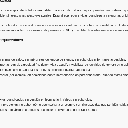
apacidad
 contempla identidad ni sexualidad diversa. Se trabaja bajo supuestos normativos: q
sible, sin elecciones afectivo-sexuales. Esa mirada reduce vidas complejas a categorías uni
chando) historias de mujeres con discapacidad que no se atreven a visibilizar su lesbi
sus necesidades funcionales o de jóvenes con VIH y movilidad limitada que no acceden a re
arquitectónico
entros de salud: sin intérpretes de lengua de signos, sin subtítulos ni formatos accesibles.
rsonas con discapacidad “no tienen vida sexual”, invisibilizar su identidad de género o no a
templan tiempos adaptados, apoyos o confidencialidad adecuada.
rporal (por ejemplo, en decisiones sobre hormonación en personas trans) cuando existe disca
tos complicados sin versión en lectura fácil, vídeos sin subtítulos.
 intersección: no saben cómo acompañar a un alumno con discapacidad que también habla de
lares o dinámicas escolares que incluyan diversidad corporal + sexual.