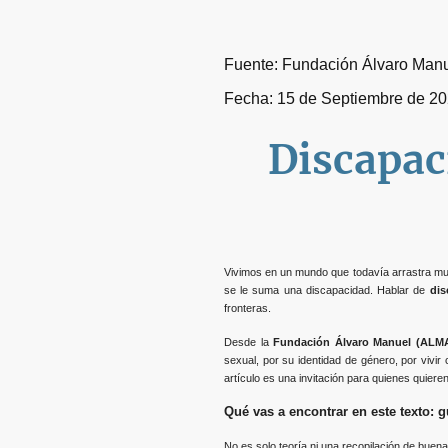
Fuente: Fundación Álvaro Man
Fecha: 15 de Septiembre de 2
Discapaci
Vivimos en un mundo que todavía arrastra m
se le suma una discapacidad. Hablar de
di
fronteras.
Desde la
Fundación Álvaro Manuel (ALM
sexual, por su identidad de género, por viv
artículo es una invitación para quienes quier
Qué vas a encontrar en este texto: g
No es solo teoría ni una recopilación de buena