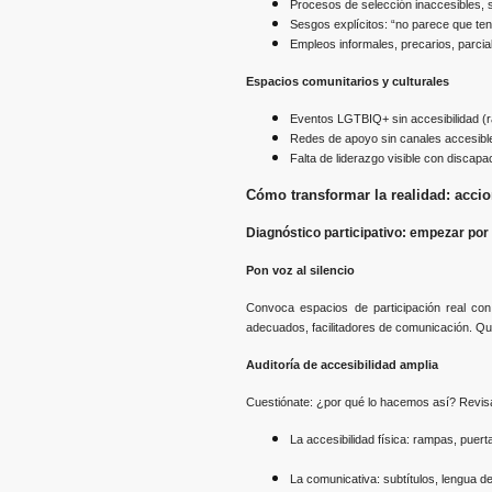
Procesos de selección inaccesibles, 
Sesgos explícitos: “no parece que te
Empleos informales, precarios, parcial
Espacios comunitarios y culturales
Eventos LGTBIQ+ sin accesibilidad (ra
Redes de apoyo sin canales accesibl
Falta de liderazgo visible con discap
Cómo transformar la realidad: acci
Diagnóstico participativo: empezar po
Pon voz al silencio
Convoca espacios de participación real con
adecuados, facilitadores de comunicación. Que 
Auditoría de accesibilidad amplia
Cuestiónate: ¿por qué lo hacemos así? Revis
La accesibilidad física: rampas, puert
La comunicativa: subtítulos, lengua de 