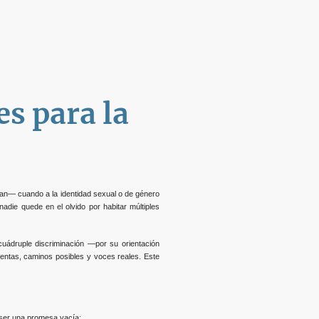
es para la
n— cuando a la identidad sexual o de género
nadie quede en el olvido por habitar múltiples
uádruple discriminación —por su orientación
entas, caminos posibles y voces reales. Este
e ser una promesa vacía: