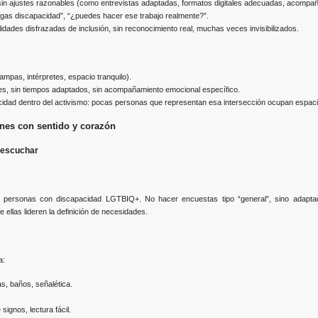
sin ajustes razonables (como entrevistas adaptadas, formatos digitales adecuadas, acompa
ngas discapacidad”, “¿puedes hacer ese trabajo realmente?”.
idades disfrazadas de inclusión, sin reconocimiento real, muchas veces invisibilizados.
mpas, intérpretes, espacio tranquilo).
es, sin tiempos adaptados, sin acompañamiento emocional específico.
acidad dentro del activismo: pocas personas que representan esa intersección ocupan espaci
ones con sentido y corazón
r escuchar
 personas con discapacidad LGTBIQ+. No hacer encuestas tipo “general”, sino adaptadas
ellas lideren la definición de necesidades.
a:
as, baños, señalética.
signos, lectura fácil.