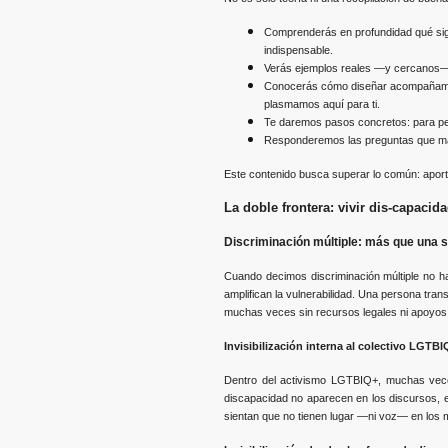
Comprenderás en profundidad qué sign
indispensable.
Verás ejemplos reales —y cercanos— de
Conocerás cómo diseñar acompañamient
plasmamos aquí para ti.
Te daremos pasos concretos: para per
Responderemos las preguntas que más 
Este contenido busca superar lo común: aporta
La doble frontera: vivir dis-capacid
Discriminación múltiple: más que una 
Cuando decimos discriminación múltiple no ha
amplifican la vulnerabilidad. Una persona tran
muchas veces sin recursos legales ni apoyos
Invisibilización interna al colectivo LGTBI
Dentro del activismo LGTBIQ+, muchas veces
discapacidad no aparecen en los discursos, e
sientan que no tienen lugar —ni voz— en los 