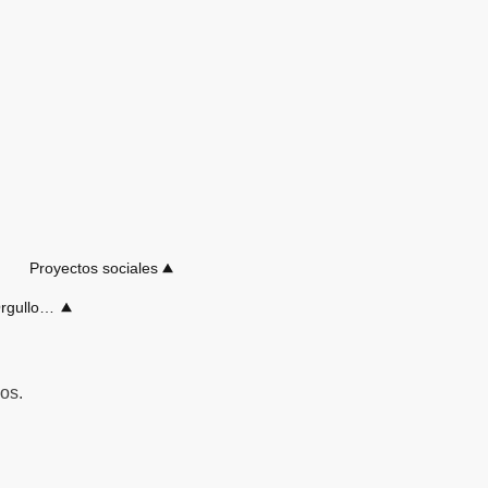
Proyectos sociales
Camisetas y Músicas Orgullos de nuestro DJ
os.