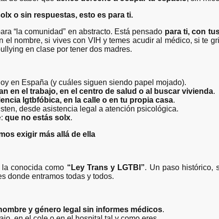
olx o sin respuestas, esto es para ti.
para “la comunidad” en abstracto. Está pensado
para ti, con tu
n el nombre, si vives con VIH y temes acudir al médico, si te gr
bullying en clase por tener dos madres.
hoy en España (y cuáles siguen siendo papel mojado).
an en el trabajo, en el centro de salud o al buscar vivienda
.
lencia lgtbfóbica, en la calle o en tu propia casa
.
sten, desde asistencia legal a atención psicológica.
e:
que no estás solx
.
os exigir más allá de ella
 la conocida como
“Ley Trans y LGTBI”
. Un paso histórico, 
 es donde entramos todas y todos.
nombre y género legal sin informes médicos
.
jo, en el cole o en el hospital tal y como eres.