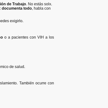
ión de Trabajo
. No estás solx.
:
documenta todo
, habla con
uedes exigirlo.
so
o a pacientes con VIH a los
ómico de salud.
islamiento. También ocurre con