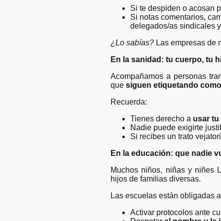
Si te despiden o acosan po
Si notas comentarios, camb
delegados/as sindicales 
¿Lo sabías?
Las empresas de m
En la sanidad: tu cuerpo, tu h
Acompañamos a personas tran
que
siguen etiquetando como 
Recuerda:
Tienes derecho a
usar tu
Nadie puede exigirte justif
Si recibes un trato vejato
En la educación: que nadie vu
Muchos niños, niñas y niñes
hijos de familias diversas.
Las escuelas están obligadas a
Activar protocolos ante c