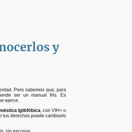
nocerlos y
 verdad. Pero sabemos que, para
ende ser un manual frío. Es
se ejerce.
méstica lgtbfóbica
, con VIH+ o
r tus derechos puede cambiarlo
do, sin excusas.