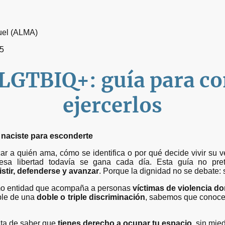
uel (ALMA)
25
LGTBIQ+: guía para co
ejercerlos
 naciste para esconderte
icar a quién ama, cómo se identifica o por qué decide vivir su
a libertad todavía se gana cada día. Esta guía no pret
istir, defenderse y avanzar
. Porque la dignidad no se debate: 
mo entidad que acompaña a personas
víctimas de violencia do
ible de una
doble o triple discriminación
, sabemos que conoce
rata de saber que
tienes derecho a ocupar tu espacio
, sin mie