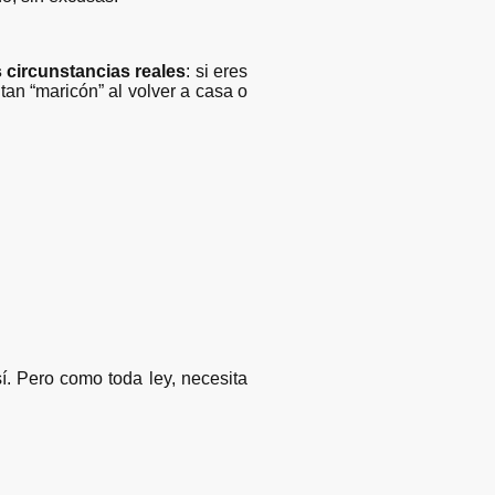
s circunstancias reales
: si eres
itan “maricón” al volver a casa o
sí. Pero como toda ley, necesita