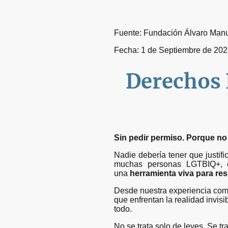
Fuente: Fundación Álvaro Man
Fecha: 1 de Septiembre de 20
Derechos 
Sin pedir permiso. Porque no
Nadie debería tener que justif
muchas personas LGTBIQ+, es
una
herramienta viva para res
Desde nuestra experiencia co
que enfrentan la realidad invis
todo.
No se trata solo de leyes. Se t