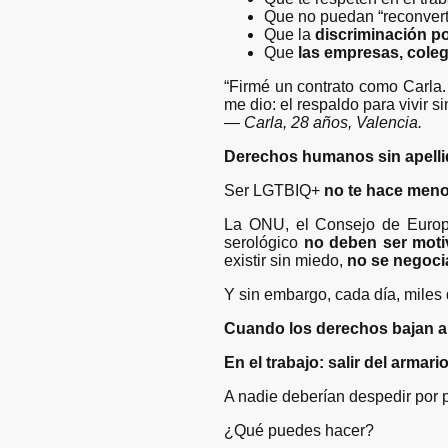
Que no puedan “reconverti
Que la
discriminación p
Que
las empresas, coleg
“Firmé un contrato como Carla.
me dio: el respaldo para vivir si
—
Carla, 28 años, Valencia.
Derechos humanos sin apell
Ser LGTBIQ+
no te hace men
La ONU, el Consejo de Europa 
serológico
no deben ser motiv
existir sin miedo,
no se negoci
Y sin embargo, cada día, miles
Cuando los derechos bajan al 
En el trabajo: salir del armari
A nadie deberían despedir por p
¿Qué puedes hacer?