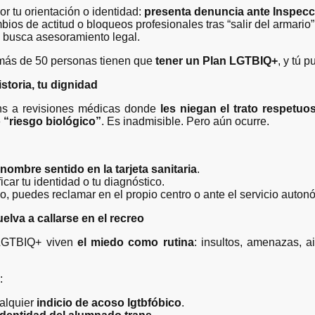
r tu orientación o identidad:
presenta denuncia ante Inspecc
ios de actitud o bloqueos profesionales tras “salir del armario”
y busca asesoramiento legal.
ás de 50 personas tienen que
tener un Plan LGTBIQ+
, y tú p
istoria, tu dignidad
s a revisiones médicas donde
les niegan el trato respetuo
“riesgo biológico”
. Es inadmisible. Pero aún ocurre.
 nombre sentido en la tarjeta sanitaria
.
icar tu identidad o tu diagnóstico.
rio, puedes reclamar en el propio centro o ante el servicio auton
elva a callarse en el recreo
 LGTBIQ+ viven
el miedo como rutina
: insultos, amenazas, a
:
ualquier
indicio de acoso lgtbfóbico
.