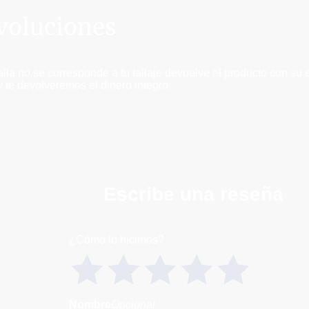
evoluciones
talla no se corresponde a tu tallaje devuelve el producto con su 
y te devolveremos el dinero integro.
Escribe una reseña
¿Cómo lo hicimos?
Nombre
Opcional